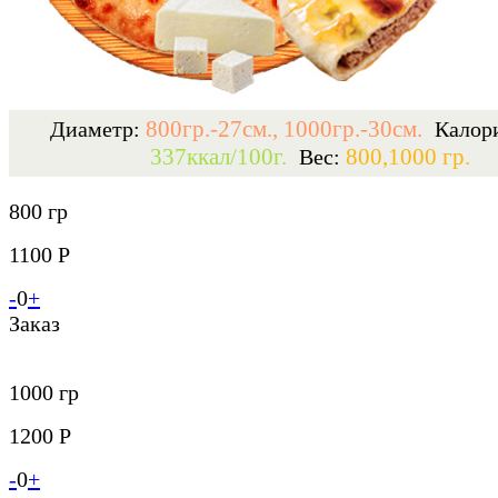
800гр.-27см., 1000гр.-30см.
Диаметр:
Калор
337ккал/100г.
800,1000 гр.
Вес:
800 гр
1100 Р
-
0
+
Заказ
1000 гр
1200 Р
-
0
+